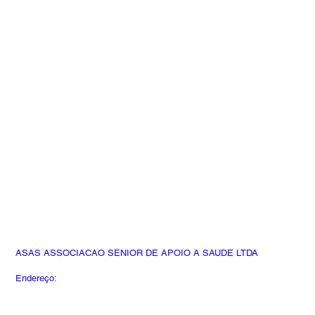
ASAS ASSOCIACAO SENIOR DE APOIO A SAUDE LTDA
Endereço:
Rua Desembargador do Vale, 224 -
Perdizes, São Paulo - SP, 05010-040