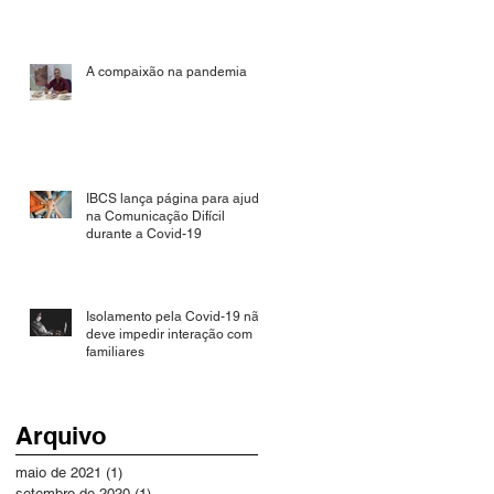
A compaixão na pandemia
IBCS lança página para ajudar
na Comunicação Difícil
durante a Covid-19
Isolamento pela Covid-19 não
deve impedir interação com
familiares
Arquivo
maio de 2021
(1)
1 post
setembro de 2020
(1)
1 post