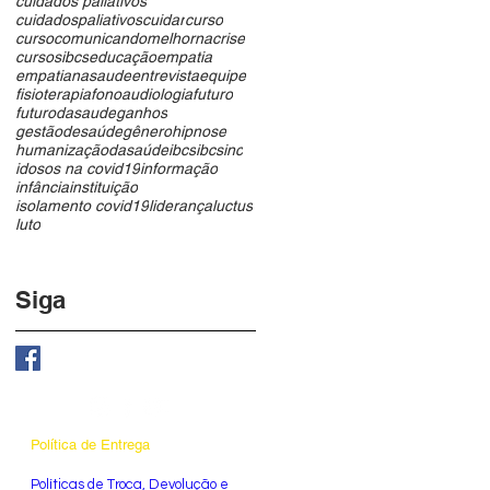
cuidados paliativos
cuidadospaliativos
cuidar
curso
cursocomunicandomelhornacrise
cursosibcs
educação
empatia
empatianasaude
entrevista
equipe
fisioterapia
fonoaudiologia
futuro
futurodasaude
ganhos
gestãodesaúde
gênero
hipnose
humanizaçãodasaúde
ibcs
ibcsinc
idosos na covid19
informação
infância
instituição
isolamento covid19
liderança
luctus
luto
Siga
Política de Entrega
​Políticas de Troca, Devolução e