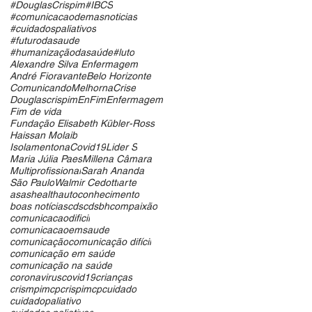
#DouglasCrispim
#IBCS
#comunicacaodemasnoticias
#cuidadospaliativos
#futurodasaude
#humanizaçãodasaúde
#luto
Alexandre Silva Enfermagem
André Fioravante
Belo Horizonte
ComunicandoMelhornaCrise
Douglascrispim
EnFim
Enfermagem
Fim de vida
Fundação Elisabeth Kübler-Ross
Haissan Molaib
IsolamentonaCovid19
Lider S
Maria Júlia Paes
Millena Câmara
Multiprofissional
Sarah Ananda
São Paulo
Walmir Cedotti
arte
asashealth
autoconhecimento
boas notícias
cds
cdsbh
compaixão
comunicacaodificil
comunicacaoemsaude
comunicação
comunicação difícil
comunicação em saúde
comunicação na saúde
coronavirus
covid19
crianças
crismpimcp
crispimcp
cuidado
cuidadopaliativo