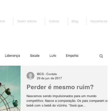
ício
Quem somos
Cursos
Blog
Inscreva-se
Liderança
Saúde
Luto
Empatia
IBCS - Contato
dados Paliativos
Comunicação em Saúde
29 de jun. de 2017
Perder é mesmo ruim?
Nascemos sendo impulsionados para um mundo
competitivo. Nasce a comparação. Os pais comparam seu
bebê com o bebê do vizinho. "Será que...