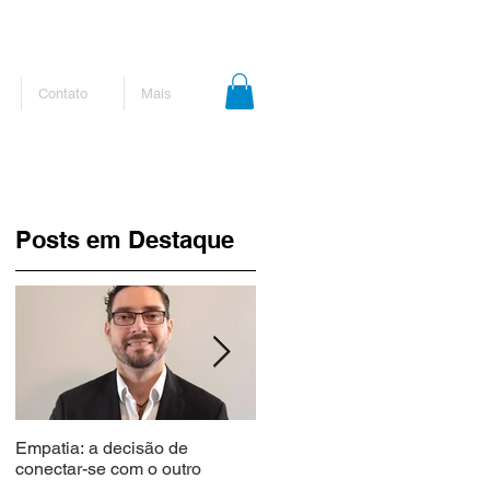
Contato
Mais
Posts em Destaque
Empatia: a decisão de
Curso gratuito que capacita
conectar-se com o outro
médicos em como dar más
notícias prorroga inscrições