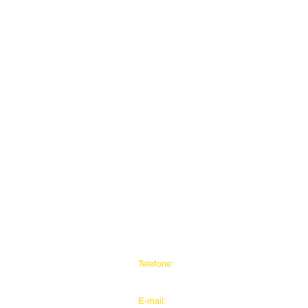
Telefone:
(11) 99402-4836
E-mail: