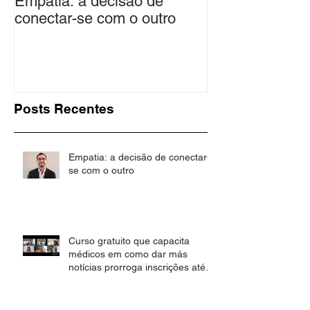
Empatia: a decisão de
Curso gratuito
conectar-se com o outro
médicos em co
notícias prorro
até 30 de nov
Posts Recentes
Empatia: a decisão de conectar-
se com o outro
Curso gratuito que capacita
médicos em como dar más
notícias prorroga inscrições até
30 de novembro