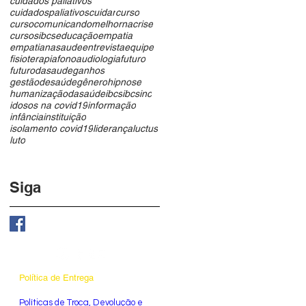
cuidados paliativos
cuidadospaliativos
cuidar
curso
cursocomunicandomelhornacrise
cursosibcs
educação
empatia
empatianasaude
entrevista
equipe
fisioterapia
fonoaudiologia
futuro
futurodasaude
ganhos
gestãodesaúde
gênero
hipnose
humanizaçãodasaúde
ibcs
ibcsinc
idosos na covid19
informação
infância
instituição
isolamento covid19
liderança
luctus
luto
Siga
Política de Entrega
​Políticas de Troca, Devolução e