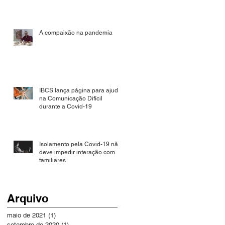
A compaixão na pandemia
IBCS lança página para ajudar
na Comunicação Difícil
durante a Covid-19
Isolamento pela Covid-19 não
deve impedir interação com
familiares
Arquivo
maio de 2021
(1)
1 post
setembro de 2020
(1)
1 post