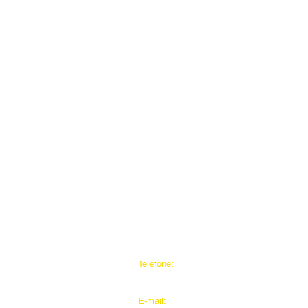
Telefone:
(11) 99402-4836
E-mail: