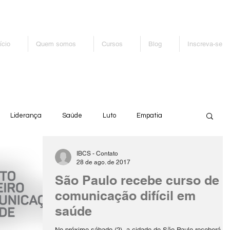
ício
Quem somos
Cursos
Blog
Inscreva-se
Liderança
Saúde
Luto
Empatia
IBCS - Contato
dados Paliativos
Comunicação em Saúde
28 de ago. de 2017
São Paulo recebe curso de
comunicação difícil em
saúde
No próximo sábado (2), a cidade de São Paulo receberá o