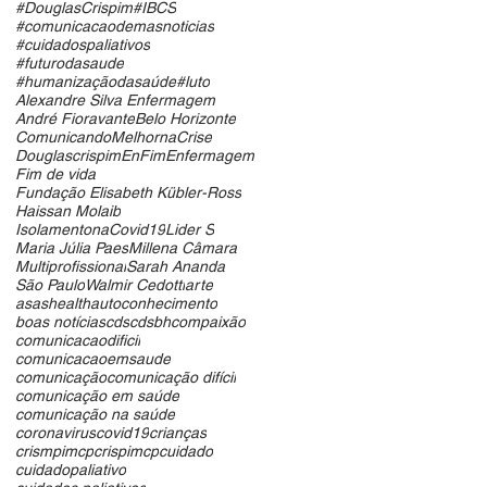
#DouglasCrispim
#IBCS
#comunicacaodemasnoticias
#cuidadospaliativos
#futurodasaude
#humanizaçãodasaúde
#luto
Alexandre Silva Enfermagem
André Fioravante
Belo Horizonte
ComunicandoMelhornaCrise
Douglascrispim
EnFim
Enfermagem
Fim de vida
Fundação Elisabeth Kübler-Ross
Haissan Molaib
IsolamentonaCovid19
Lider S
Maria Júlia Paes
Millena Câmara
Multiprofissional
Sarah Ananda
São Paulo
Walmir Cedotti
arte
asashealth
autoconhecimento
boas notícias
cds
cdsbh
compaixão
comunicacaodificil
comunicacaoemsaude
comunicação
comunicação difícil
comunicação em saúde
comunicação na saúde
coronavirus
covid19
crianças
crismpimcp
crispimcp
cuidado
cuidadopaliativo