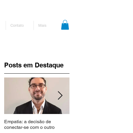
Contato
Mais
Posts em Destaque
Empatia: a decisão de
Curso gratuito que capacita
conectar-se com o outro
médicos em como dar más
notícias prorroga inscrições