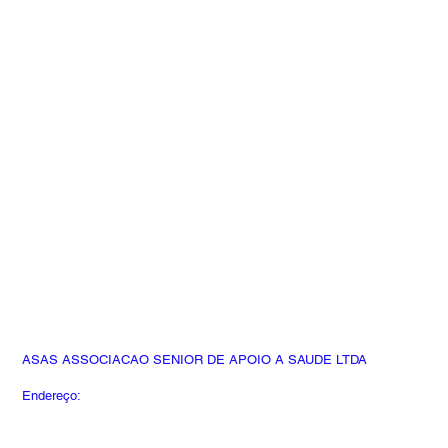
ASAS ASSOCIACAO SENIOR DE APOIO A SAUDE LTDA
Endereço:
Rua Desembargador do Vale, 224 -
Perdizes, São Paulo - SP, 05010-040