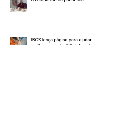
IBCS lança página para ajudar
na Comunicação Difícil durante a
Covid-19
Isolamento pela Covid-19 não
deve impedir interação com
familiares
Arquivo
maio de 2021
(1)
1 post
setembro de 2020
(1)
1 post