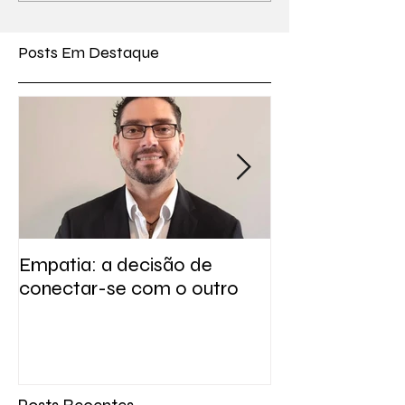
como dar más notícias
Melhor na Crise
prorroga inscrições até 30
Posts Em Destaque
de novembro
Empatia: a decisão de
Curso gratuito
conectar-se com o outro
médicos em c
notícias prorro
até 30 de nov