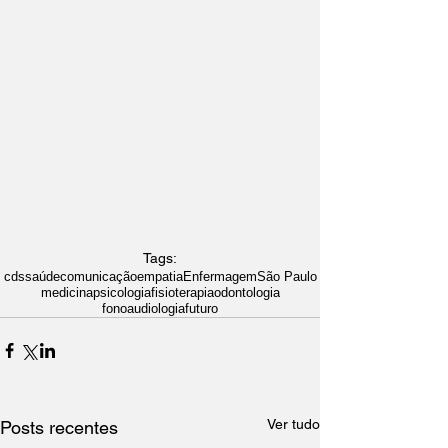
Tags:
cds
saúde
comunicação
empatia
Enfermagem
São Paulo
medicina
psicologia
fisioterapia
odontologia
fonoaudiologia
futuro
Ver tudo
Posts recentes